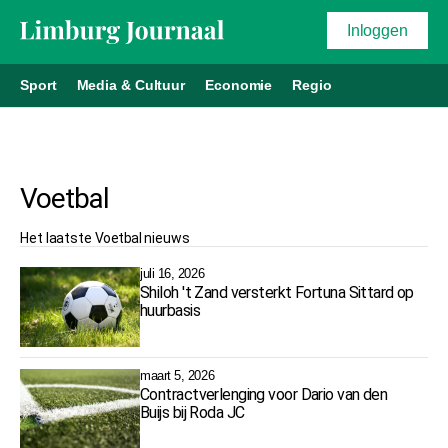
Inloggen
Sport
Media & Cultuur
Economie
Regio
Voetbal
Het laatste
Voetbal
nieuws
juli 16, 2026
Shiloh 't Zand versterkt Fortuna Sittard op
huurbasis
maart 5, 2026
Contractverlenging voor Dario van den
Buijs bij Roda JC