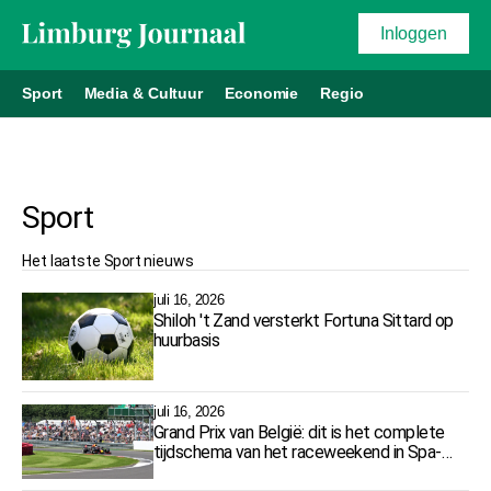
Inloggen
Sport
Media & Cultuur
Economie
Regio
Sport
Het laatste
Sport
nieuws
juli 16, 2026
Shiloh 't Zand versterkt Fortuna Sittard op
huurbasis
juli 16, 2026
Grand Prix van België: dit is het complete
tijdschema van het raceweekend in Spa-
Francorchamps