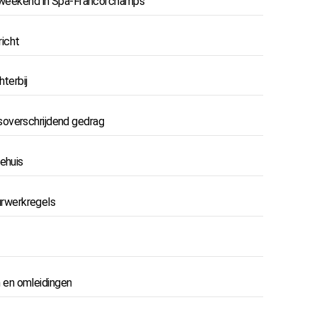
aceweekend in Spa-Francorchamps
richt
terbij
soverschrijdend gedrag
ehuis
rwerkregels
 en omleidingen