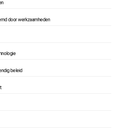
en
tremd door werkzaamheden
hnologie
ndig beleid
t