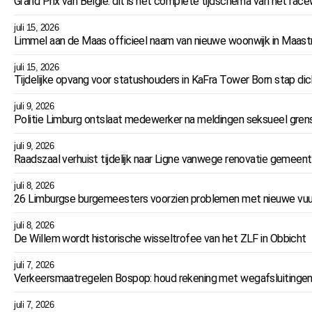
Grand Prix van België: dit is het complete tijdschema van het r
juli 15, 2026
Limmel aan de Maas officieel naam van nieuwe woonwijk in Maast
juli 15, 2026
Tijdelijke opvang voor statushouders in KaFra Tower Born stap dich
juli 9, 2026
Politie Limburg ontslaat medewerker na meldingen seksueel gren
juli 9, 2026
Raadszaal verhuist tijdelijk naar Ligne vanwege renovatie gemeent
juli 8, 2026
26 Limburgse burgemeesters voorzien problemen met nieuwe vuu
juli 8, 2026
De Willem wordt historische wisseltrofee van het ZLF in Obbicht
juli 7, 2026
Verkeersmaatregelen Bospop: houd rekening met wegafsluitingen
juli 7, 2026