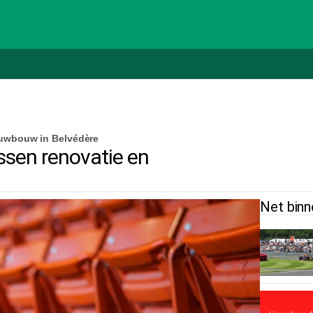
euwbouw in Belvédère
sen renovatie en
Net binn