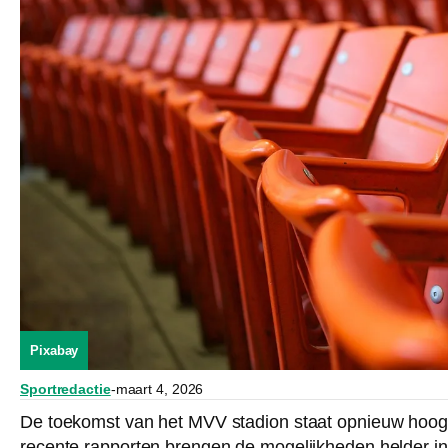
Pixabay
Sportredactie
-
maart 4, 2026
De toekomst van het MVV stadion staat opnieuw hoog 
recente rapporten brengen de mogelijkheden helder i