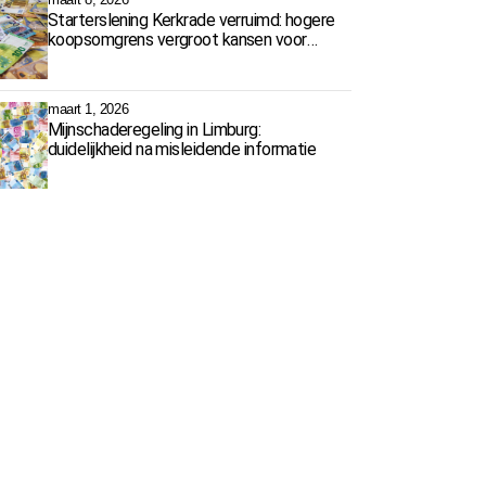
Starterslening Kerkrade verruimd: hogere
koopsomgrens vergroot kansen voor
starters
maart 1, 2026
Mijnschaderegeling in Limburg:
duidelijkheid na misleidende informatie