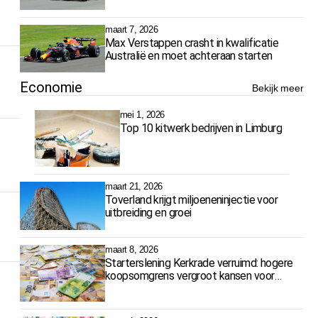
maart 7, 2026
Max Verstappen crasht in kwalificatie
Australië en moet achteraan starten
Economie
Bekijk meer
mei 1, 2026
Top 10 kitwerk bedrijven in Limburg
maart 21, 2026
Toverland krijgt miljoeneninjectie voor
uitbreiding en groei
maart 8, 2026
Starterslening Kerkrade verruimd: hogere
koopsomgrens vergroot kansen voor
starters