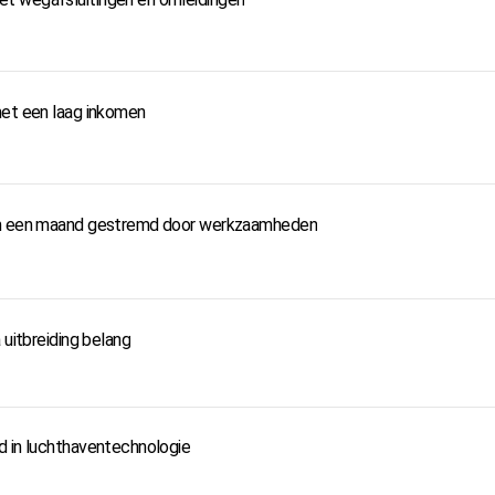
met een laag inkomen
uim een maand gestremd door werkzaamheden
 uitbreiding belang
d in luchthaventechnologie