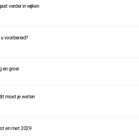
at verder in wijken
t u voorbereid?
g en groei
dit moet je weten
tot en met 2029