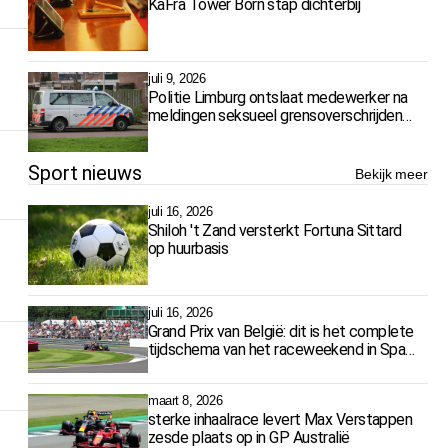
KaFra Tower Born stap dichterbij
juli 9, 2026
Politie Limburg ontslaat medewerker na
meldingen seksueel grensoverschrijdend
gedrag
Sport nieuws
Bekijk meer
juli 16, 2026
Shiloh 't Zand versterkt Fortuna Sittard
op huurbasis
juli 16, 2026
Grand Prix van België: dit is het complete
tijdschema van het raceweekend in Spa-
Francorchamps
maart 8, 2026
sterke inhaalrace levert Max Verstappen
zesde plaats op in GP Australië