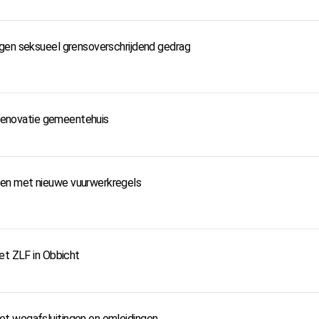
ngen seksueel grensoverschrijdend gedrag
e renovatie gemeentehuis
en met nieuwe vuurwerkregels
et ZLF in Obbicht
t wegafsluitingen en omleidingen