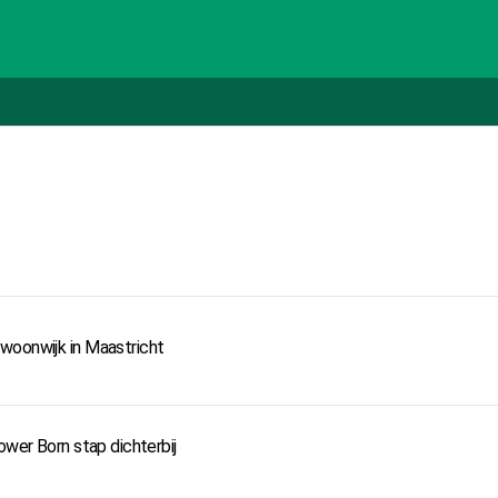
woonwijk in Maastricht
ower Born stap dichterbij