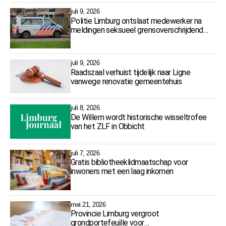
juli 9, 2026
Politie Limburg ontslaat medewerker na
meldingen seksueel grensoverschrijdend
gedrag
juli 9, 2026
Raadszaal verhuist tijdelijk naar Ligne
vanwege renovatie gemeentehuis
juli 8, 2026
De Willem wordt historische wisseltrofee
van het ZLF in Obbicht
juli 7, 2026
Gratis bibliotheeklidmaatschap voor
inwoners met een laag inkomen
mei 21, 2026
Provincie Limburg vergroot
grondportefeuille voor