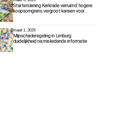
Starterslening Kerkrade verruimd: hogere
koopsomgrens vergroot kansen voor
starters
maart 1, 2026
Mijnschaderegeling in Limburg:
duidelijkheid na misleidende informatie