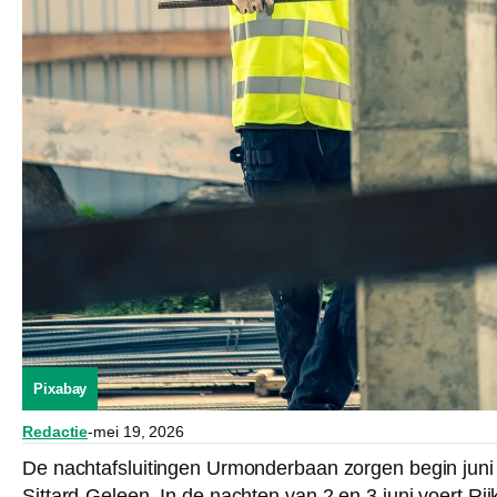
Pixabay
Redactie
-
mei 19, 2026
De nachtafsluitingen Urmonderbaan zorgen begin juni
Sittard-Geleen. In de nachten van 2 en 3 juni voert R