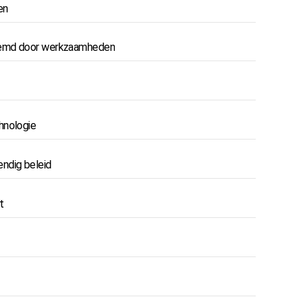
en
tremd door werkzaamheden
hnologie
ndig beleid
t