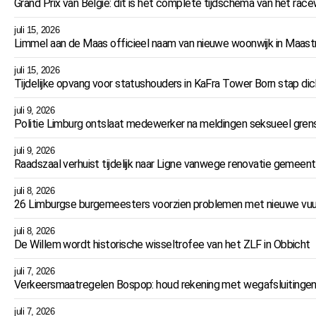
Grand Prix van België: dit is het complete tijdschema van het r
juli 15, 2026
Limmel aan de Maas officieel naam van nieuwe woonwijk in Maast
juli 15, 2026
Tijdelijke opvang voor statushouders in KaFra Tower Born stap dich
juli 9, 2026
Politie Limburg ontslaat medewerker na meldingen seksueel gren
juli 9, 2026
Raadszaal verhuist tijdelijk naar Ligne vanwege renovatie gemeent
juli 8, 2026
26 Limburgse burgemeesters voorzien problemen met nieuwe vuu
juli 8, 2026
De Willem wordt historische wisseltrofee van het ZLF in Obbicht
juli 7, 2026
Verkeersmaatregelen Bospop: houd rekening met wegafsluitingen
juli 7, 2026