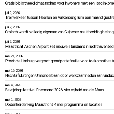
Gratis bibliotheeklidmaatschap voor inwoners met een laag inkom
juli 2, 2026
Treinverkeer tussen Heerlen en Valkenburg ruim een maand ges
juli 2, 2026
Grolsch wordt volledig eigenaar van Gulpener na uitbreiding belang
juli 2, 2026
Maastricht Aachen Airport zet nieuwe standaard in luchthaventec
mei 21, 2026
Provincie Limburg vergroot grondportefeuille voor toekomstbeste
mei 19, 2026
Nachtafsluitingen Urmonderbaan door werkzaamheden aan viaduc
mei 4, 2026
Bevrijdingsfestival Roermond 2026: vier vrijheid aan de Maas
mei 1, 2026
Dodenherdenking Maastricht 4 mei: programma en locaties