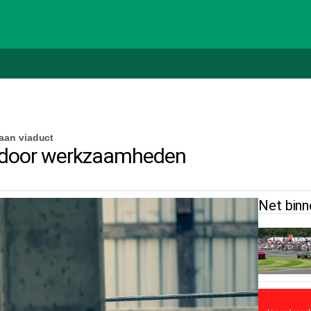
aan viaduct
 door werkzaamheden
Net binn