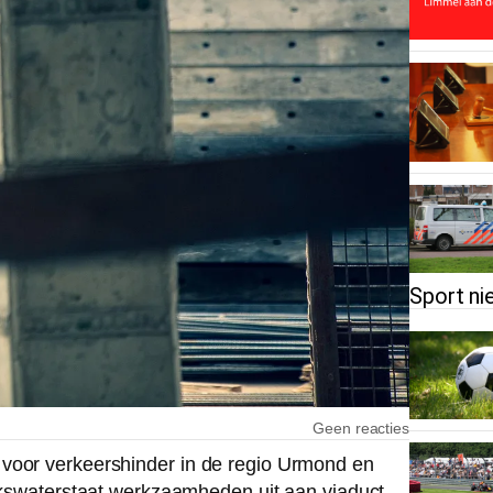
Sport ni
Geen reacties
 voor verkeershinder in de regio Urmond en
ijkswaterstaat werkzaamheden uit aan viaduct