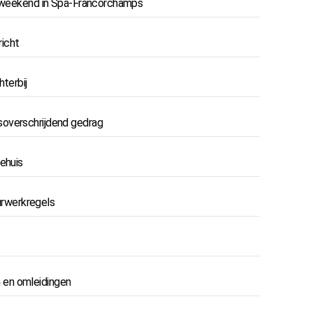
aceweekend in Spa-Francorchamps
richt
terbij
soverschrijdend gedrag
ehuis
rwerkregels
 en omleidingen