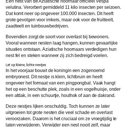
Een nest van de Aziatische hoornaar officieel Vespa
velutina. Verorbert gemiddeld 11 kilo insecten per seizoen.
Dat komt neer op ongeveer 100.000 insecten. Dit heeft
grote gevolgen voor imkers, maar ook voor de fruitteelt,
zaadteelt en tuinbouwbedrijven.
Bovendien zorgt de soort voor overlast bij bewoners.
Vooral wanneer nesten laag hangen, kunnen gevaarlijke
situaties ontstaan. Aziatische hoornaars verdedigen hun
nest fel en steken wanneer zij zich bedreigd voelen.
Let op kleine, lichte nestjes
In het voorjaar bouwt de koningin een zogenoemd
embryonest. Dit nestje is klein, lichtbruin en heeft
ongeveer het formaat van een pingpongbal. Vaak hangt
het op een beschutte plek, zoals in een vogelhuisje, onder
een afdak, in een schuurtje, houthok of aan de dakrand.
Deze nestjes lijken onschuldig. Toch kunnen ze later
uitgroeien tot grote nesten die veel schade en overlast
veroorzaken. Daarom is het cruciaal om ze vroegtijdig te
laten verwijderen. Verwijder een nest nooit zelf, maar