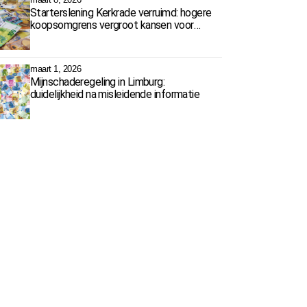
Starterslening Kerkrade verruimd: hogere
koopsomgrens vergroot kansen voor
starters
maart 1, 2026
Mijnschaderegeling in Limburg:
duidelijkheid na misleidende informatie