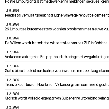
Politie Limburg ontslaat medewerker na meldingen seksueel gren
juli 9, 2026
Raadszaal verhuist tijdelijk naar Ligne vanwege renovatie gemeent
juli 8, 2026
26 Limburgse burgemeesters voorzien problemen met nieuwe vuu
juli 8, 2026
De Willem wordt historische wisseltrofee van het ZLF in Obbicht
juli 7, 2026
Verkeersmaatregelen Bospop: houd rekening met wegafsluitingen
juli 7, 2026
Gratis bibliotheeklidmaatschap voor inwoners met een laag inkom
juli 2, 2026
Treinverkeer tussen Heerlen en Valkenburg ruim een maand ges
juli 2, 2026
Grolsch wordt volledig eigenaar van Gulpener na uitbreiding belang
juli 2, 2026