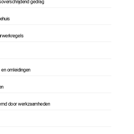
soverschrijdend gedrag
ehuis
rwerkregels
 en omleidingen
en
tremd door werkzaamheden