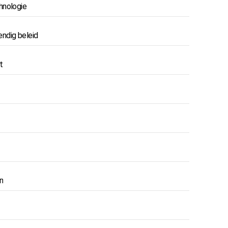
hnologie
ndig beleid
t
n