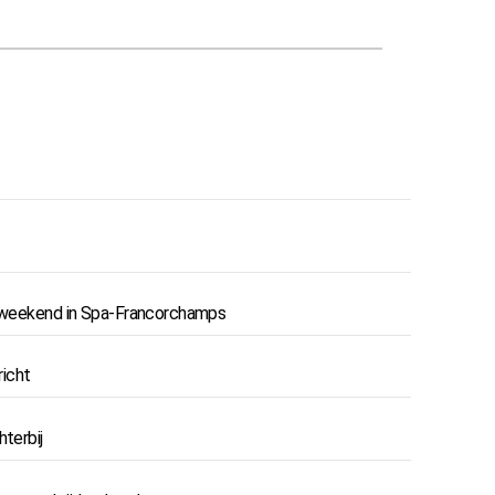
aceweekend in Spa-Francorchamps
richt
terbij