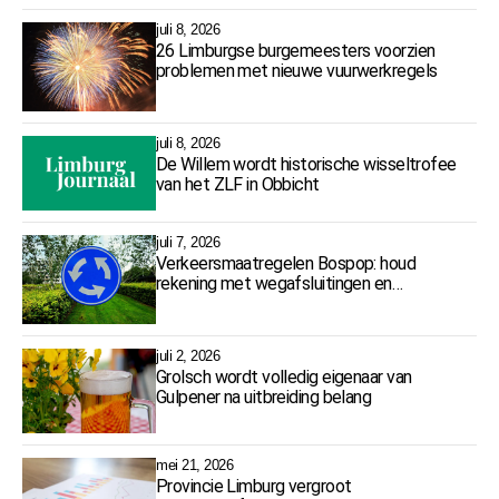
juli 8, 2026
26 Limburgse burgemeesters voorzien
problemen met nieuwe vuurwerkregels
juli 8, 2026
De Willem wordt historische wisseltrofee
van het ZLF in Obbicht
juli 7, 2026
Verkeersmaatregelen Bospop: houd
rekening met wegafsluitingen en
omleidingen
juli 2, 2026
Grolsch wordt volledig eigenaar van
Gulpener na uitbreiding belang
mei 21, 2026
Provincie Limburg vergroot