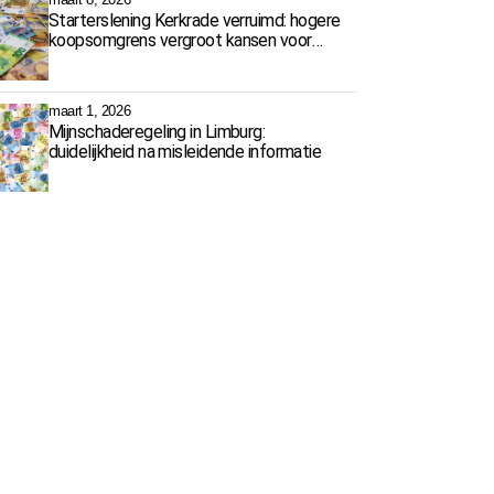
Starterslening Kerkrade verruimd: hogere
koopsomgrens vergroot kansen voor
starters
maart 1, 2026
Mijnschaderegeling in Limburg:
duidelijkheid na misleidende informatie