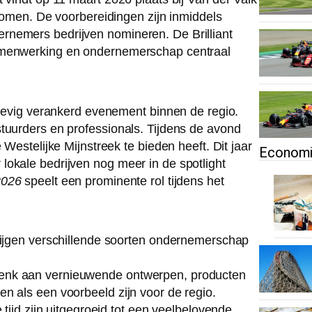
en. De voorbereidingen zijn inmiddels
rnemers bedrijven nomineren. De Brilliant
samenwerking en ondernemerschap centraal
 stevig verankerd evenement binnen de regio.
tuurders en professionals. Tijdens de avond
 Westelijke Mijnstreek te bieden heeft. Dit jaar
Econom
lokale bedrijven nog meer in de spotlight
2026
speelt een prominente rol tijdens het
krijgen verschillende soorten ondernemerschap
Denk aan vernieuwende ontwerpen, producten
n als een voorbeeld zijn voor de regio.
 tijd zijn uitgegroeid tot een veelbelovende