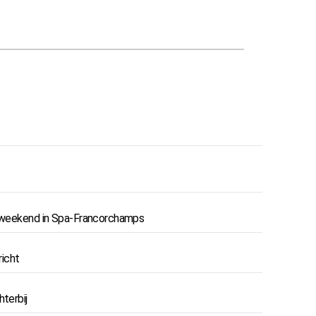
aceweekend in Spa-Francorchamps
richt
terbij