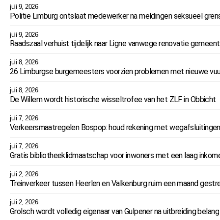
juli 9, 2026
Politie Limburg ontslaat medewerker na meldingen seksueel gren
juli 9, 2026
Raadszaal verhuist tijdelijk naar Ligne vanwege renovatie gemeent
juli 8, 2026
26 Limburgse burgemeesters voorzien problemen met nieuwe vuu
juli 8, 2026
De Willem wordt historische wisseltrofee van het ZLF in Obbicht
juli 7, 2026
Verkeersmaatregelen Bospop: houd rekening met wegafsluitingen
juli 7, 2026
Gratis bibliotheeklidmaatschap voor inwoners met een laag inkom
juli 2, 2026
Treinverkeer tussen Heerlen en Valkenburg ruim een maand ges
juli 2, 2026
Grolsch wordt volledig eigenaar van Gulpener na uitbreiding belang