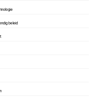
hnologie
ndig beleid
t
n