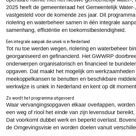
2025 heeft de gemeenteraad het Gemeentelijk Wate
vastgesteld voor de komende zes jaar. Dit programma 
riolering en waterbeheer samen in één integrale aan
samenhang, efficiëntie en toekomstbestendigheid.
Een integrale aanpak die uniek is in Nederland
Tot nu toe werden wegen, riolering en waterbeheer bi
georganiseerd en gefinancierd. Het GWWRP doorbreek
onderwerpen organisatorisch en financieel te bundelen
opgaven. Dat maakt het mogelijk om werkzaamheden
meekoppelkansen te benutten en beschikbare middelen 
werkwijze is uniek in Nederland en kent op dit momen
Zo wordt het programma uitgevoerd
Waar vervangingsopgaven elkaar overlappen, worden
een weg of riool het einde van zijn levensduur bereikt, g
Dat voorkomt dubbel werk en beperkt overlast. Bovend
de Omgevingsvisie en worden doelen vanuit verschill