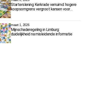
Starterslening Kerkrade verruimd: hogere
koopsomgrens vergroot kansen voor
starters
maart 1, 2026
Mijnschaderegeling in Limburg:
duidelijkheid na misleidende informatie