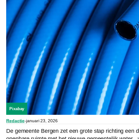
Pixabay
Redactie
-
januari 23, 2026
De gemeente Bergen zet een grote stap richting een du
openbare ruimte met het nieuwe gemeentelijk water-,