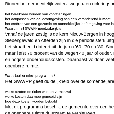
Binnen het gemeentelijk water-, wegen- en riolerin
het bereikbaar houden van voorzieningen
het aanpassen van de leefomgeving aan een veranderend klimaat
het creëren van een gezonde en aantrekkelijke leefomgeving voor i
Waarom het GWWRP noodzakelijk is
Vanaf de jaren zestig is de kern Nieuw-Bergen in hoo
Siebengewald en Afferden zijn in die periode sterk uit
het straatbeeld dateert uit de jaren ’60, ’70 en ’80. Si
maar liefst 70 procent van de wegen 40 jaar of ouder. 
en hogere onderhoudskosten. Daarnaast voldoen veel 
openbare ruimte.
Wat staat er in het programma?
Het GWWRP geeft duidelijkheid over de komende jaren.
welke straten en riolen worden vernieuwd
welke kosten daarmee gemoeid zijn
hoe deze kosten worden betaald
Met dit programma beschikt de gemeente over een he
de openbare ruimte duurzaam te vernieuwen.