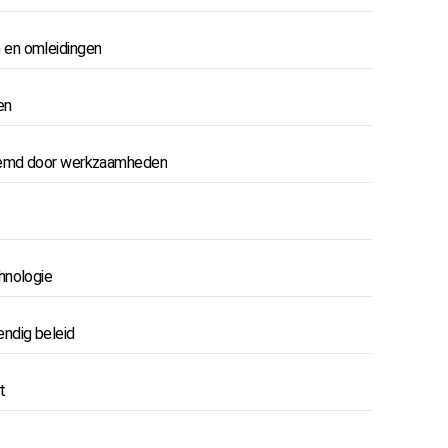
 en omleidingen
en
tremd door werkzaamheden
hnologie
ndig beleid
t