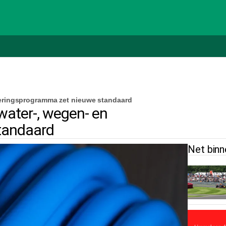
leringsprogramma zet nieuwe standaard
ater-, wegen- en
standaard
Net binn