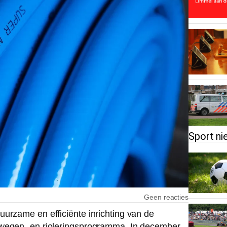
Sport ni
Geen reacties
urzame en efficiënte inrichting van de
 wegen- en rioleringsprogramma. In december