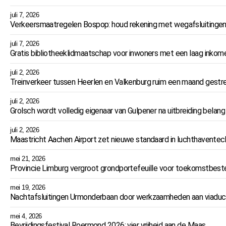
juli 7, 2026
Verkeersmaatregelen Bospop: houd rekening met wegafsluitingen
juli 7, 2026
Gratis bibliotheeklidmaatschap voor inwoners met een laag inkom
juli 2, 2026
Treinverkeer tussen Heerlen en Valkenburg ruim een maand ges
juli 2, 2026
Grolsch wordt volledig eigenaar van Gulpener na uitbreiding belang
juli 2, 2026
Maastricht Aachen Airport zet nieuwe standaard in luchthaventec
mei 21, 2026
Provincie Limburg vergroot grondportefeuille voor toekomstbeste
mei 19, 2026
Nachtafsluitingen Urmonderbaan door werkzaamheden aan viaduc
mei 4, 2026
Bevrijdingsfestival Roermond 2026: vier vrijheid aan de Maas