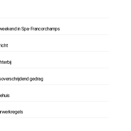
aceweekend in Spa-Francorchamps
richt
terbij
soverschrijdend gedrag
ehuis
rwerkregels