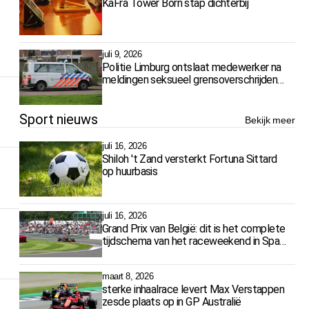
KaFra Tower Born stap dichterbij
juli 9, 2026
Politie Limburg ontslaat medewerker na
meldingen seksueel grensoverschrijdend
gedrag
Sport nieuws
Bekijk meer
juli 16, 2026
Shiloh 't Zand versterkt Fortuna Sittard
op huurbasis
juli 16, 2026
Grand Prix van België: dit is het complete
tijdschema van het raceweekend in Spa-
Francorchamps
maart 8, 2026
sterke inhaalrace levert Max Verstappen
zesde plaats op in GP Australië