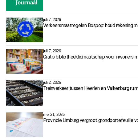
juli 7, 2026
Verkeersmaatregelen Bospop: houd rekening me
juli 7, 2026
Gratis bibliotheeklidmaatschap voor inwoners 
juli 2, 2026
Treinverkeer tussen Heerlen en Valkenburg r
mei 21, 2026
Provincie Limburg vergroot grondportefeuille 