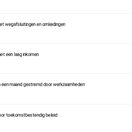
t wegafsluitingen en omleidingen
met een laag inkomen
uim een maand gestremd door werkzaamheden
voor toekomstbestendig beleid