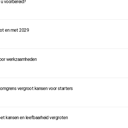
t u voorbereid?
tot en met 2029
 door werkzaamheden
somgrens vergroot kansen voor starters
t kansen en leefbaarheid vergroten