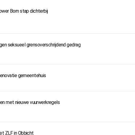
ower Born stap dichterbij
ngen seksueel grensoverschrijdend gedrag
e renovatie gemeentehuis
en met nieuwe vuurwerkregels
et ZLF in Obbicht