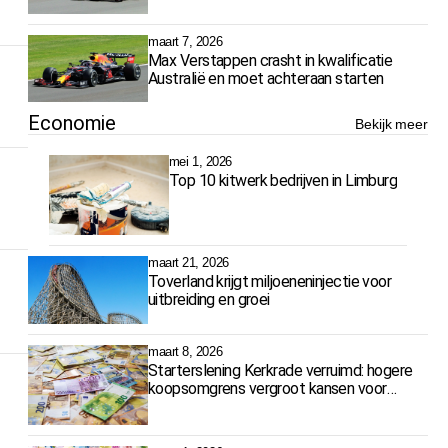
maart 7, 2026
Max Verstappen crasht in kwalificatie
Australië en moet achteraan starten
Economie
Bekijk meer
mei 1, 2026
Top 10 kitwerk bedrijven in Limburg
maart 21, 2026
Toverland krijgt miljoeneninjectie voor
uitbreiding en groei
maart 8, 2026
Starterslening Kerkrade verruimd: hogere
koopsomgrens vergroot kansen voor
starters