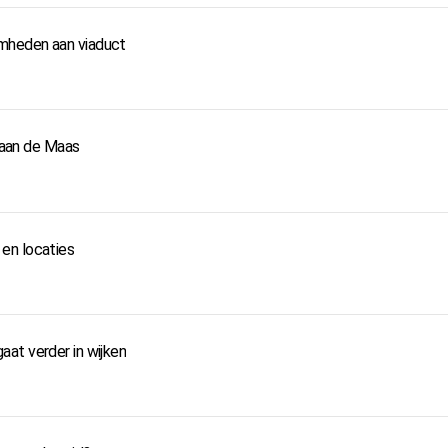
mheden aan viaduct
d aan de Maas
en locaties
at verder in wijken