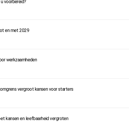
t u voorbereid?
tot en met 2029
 door werkzaamheden
somgrens vergroot kansen voor starters
t kansen en leefbaarheid vergroten