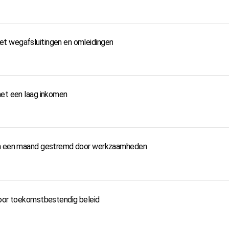
t wegafsluitingen en omleidingen
met een laag inkomen
uim een maand gestremd door werkzaamheden
voor toekomstbestendig beleid