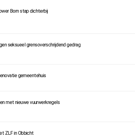
ower Born stap dichterbij
ngen seksueel grensoverschrijdend gedrag
e renovatie gemeentehuis
en met nieuwe vuurwerkregels
et ZLF in Obbicht