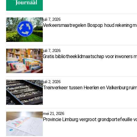
juli 7, 2026
Verkeersmaatregelen Bospop: houd rekening me
juli 7, 2026
Gratis bibliotheeklidmaatschap voor inwoners 
juli 2, 2026
Treinverkeer tussen Heerlen en Valkenburg r
mei 21, 2026
Provincie Limburg vergroot grondportefeuille 