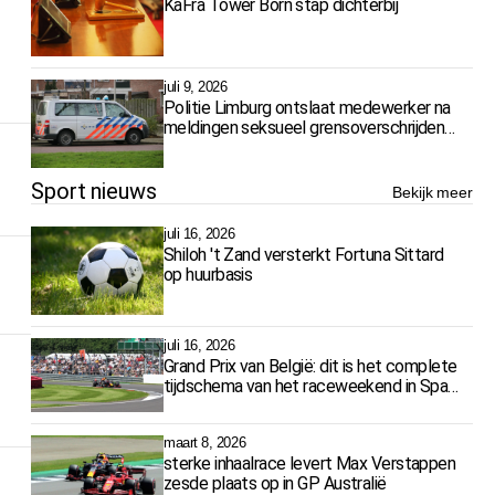
KaFra Tower Born stap dichterbij
juli 9, 2026
Politie Limburg ontslaat medewerker na
meldingen seksueel grensoverschrijdend
gedrag
Sport nieuws
Bekijk meer
juli 16, 2026
Shiloh 't Zand versterkt Fortuna Sittard
op huurbasis
juli 16, 2026
Grand Prix van België: dit is het complete
tijdschema van het raceweekend in Spa-
Francorchamps
maart 8, 2026
sterke inhaalrace levert Max Verstappen
zesde plaats op in GP Australië