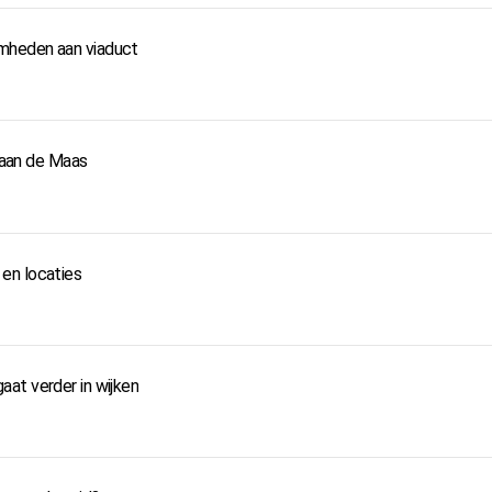
mheden aan viaduct
d aan de Maas
en locaties
at verder in wijken