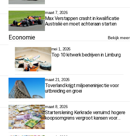
maart 7, 2026
Max Verstappen crasht in kwalificatie
Australië en moet achteraan starten
Economie
Bekijk meer
mei 1, 2026
Top 10 kitwerk bedrijven in Limburg
maart 21, 2026
Toverland krijgt miljoeneninjectie voor
uitbreiding en groei
maart 8, 2026
Starterslening Kerkrade verruimd: hogere
koopsomgrens vergroot kansen voor
starters